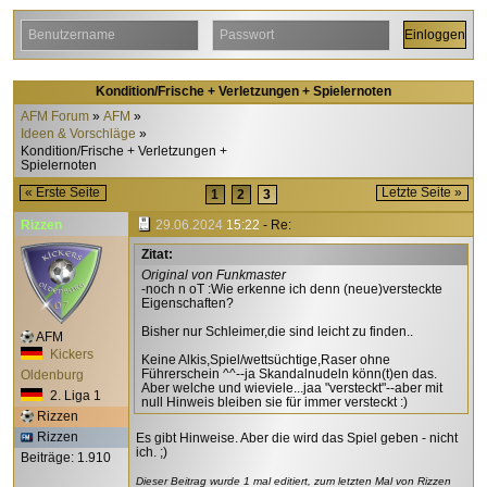
Kondition/Frische + Verletzungen + Spielernoten
AFM Forum
AFM
Ideen & Vorschläge
Kondition/Frische + Verletzungen +
Spielernoten
« Erste Seite
Letzte Seite »
1
2
3
Rizzen
29.06.2024
15:22
- Re:
Zitat:
Original von Funkmaster
-noch n oT :Wie erkenne ich denn (neue)versteckte
Eigenschaften?
Bisher nur Schleimer,die sind leicht zu finden..
AFM
Kickers
Keine Alkis,Spiel/wettsüchtige,Raser ohne
Führerschein ^^--ja Skandalnudeln könn(t)en das.
Oldenburg
Aber welche und wieviele...jaa "versteckt"--aber mit
2. Liga 1
null Hinweis bleiben sie für immer versteckt :)
Rizzen
Rizzen
Es gibt Hinweise. Aber die wird das Spiel geben - nicht
ich. ;)
Beiträge: 1.910
Dieser Beitrag wurde 1 mal editiert, zum letzten Mal von Rizzen