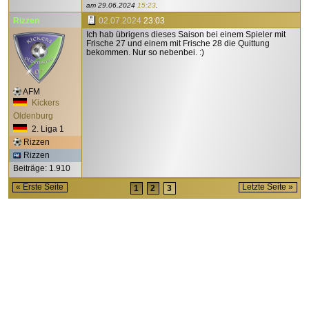
am
29.06.2024
15:23
.
Rizzen
02.07.2024
23:03
Ich hab übrigens dieses Saison bei einem Spieler mit
Frische 27 und einem mit Frische 28 die Quittung
bekommen. Nur so nebenbei. :)
AFM
Kickers
Oldenburg
2. Liga 1
Rizzen
Rizzen
Beiträge: 1.910
« Erste Seite
Letzte Seite »
1
2
3