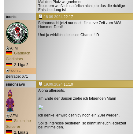
Mal den Platz wegnehmen.
Trotzdem weiß ich natürlich nicht, ob das die richtige
Entscheidung ist.
toonic
18.09.2024
22:17
Belhannachi jetzt nur noch für kurze Zeit zum MW!
Hammer-Deal!
Und ja wirklich: die letzte Chance! :D
AFM
Gladbach
Gladiators
2. Liga 2
toonic
Beiträge: 671
simonsays
19.09.2024
11:10
Aloha allerseits,
am Ende der Saison ziehe ich folgenden Mann
ich denke, er wird definitiv noch ein 23er werden.
AFM
Simon the
Sollte interesse bestehen, so könnt Ihr euch jederzeit
Sorcerer
bei mir melden.
2. Liga 2