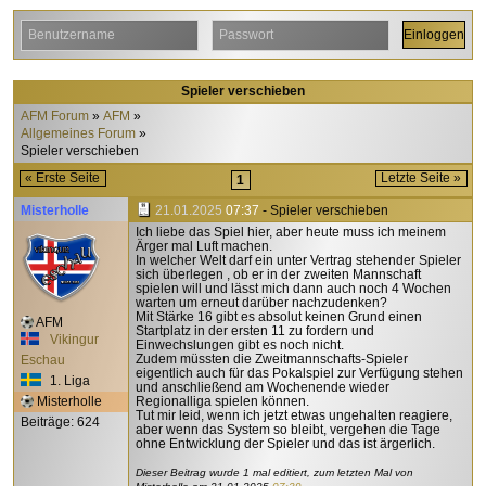
Spieler verschieben
AFM Forum
AFM
Allgemeines Forum
Spieler verschieben
« Erste Seite
Letzte Seite »
1
Misterholle
21.01.2025
07:37
- Spieler verschieben
Ich liebe das Spiel hier, aber heute muss ich meinem
Ärger mal Luft machen.
In welcher Welt darf ein unter Vertrag stehender Spieler
sich überlegen , ob er in der zweiten Mannschaft
spielen will und lässt mich dann auch noch 4 Wochen
warten um erneut darüber nachzudenken?
Mit Stärke 16 gibt es absolut keinen Grund einen
AFM
Startplatz in der ersten 11 zu fordern und
Vikingur
Einwechslungen gibt es noch nicht.
Zudem müssten die Zweitmannschafts-Spieler
Eschau
eigentlich auch für das Pokalspiel zur Verfügung stehen
1. Liga
und anschließend am Wochenende wieder
Misterholle
Regionalliga spielen können.
Tut mir leid, wenn ich jetzt etwas ungehalten reagiere,
Beiträge: 624
aber wenn das System so bleibt, vergehen die Tage
ohne Entwicklung der Spieler und das ist ärgerlich.
Dieser Beitrag wurde 1 mal editiert, zum letzten Mal von