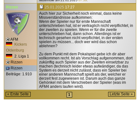
Misterholle am
21.01.2025
07:39
.
Rizzen
25.01.2025
17:27
Auch hier zur Sicherheit noch einmal, dass keine
Missverständnisse aufkommen:
Wenn der Spieler nur für erste Mannschaft
unterschrieben hat, ist er vertraglich nicht verpflichtet, in
der zweiten zu spielen. Wenn er für die zweite
unterschrieben hat, dann schon. Allerdings ist er
technisch gesehen nicht verpflichtet, in der ersten
AFM
spielen zu müssen... doch wer wird das schon
Kickers
ablehnen?
Oldenburg
Zu dem Punkt mit dem Pokalspiel gebe ich dir aber
2. Liga 1
vollkommen recht. Ist als Vorschlag aufgenommen, dort
Rizzen
zukünftig auch Spieler aus der Zweiten einsetzbar zu
machen (technisch leider etwas aufwändiger, da das
Rizzen
System es derzeit nicht zulässt, dass ein Spieler bei
Beiträge: 1.910
einer anderen Mannschaft spielt als der, welcher er
derzeit fest zugewiesen ist. Darum auch das ganze
Gehönkel mit dem Verschieben der Spieler (was im
AFM4 anders laufen wird).
« Erste Seite
Letzte Seite »
1