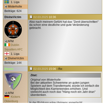
1. Liga
Misterholle
Beiträge: 624
DivineVictim
02.03.2025
10:36
Also nach meinem Gefühl hat das "Zenit überschritten"
da schon eine deutliche und gute Veränderung
gebracht.
AFM
Dublin
Squatters AFC
1. Liga
DivineVictim
Beiträge: 144
Rizzen
02.03.2025
15:06
- Re:
Zitat:
Original von Misterholle
Bei der aktuellen Schwemme an guten jungen
Spielern auf dem Transfermarkt, würde ich einfach die
Möglichkeit des Karriereendes erhöhen. Und
vielleicht auch noch das "Häng noch ein Jahr dran"
AFM
überdenken.
Kickers
Oldenburg
In der Richtung wäre übrigens angedacht: