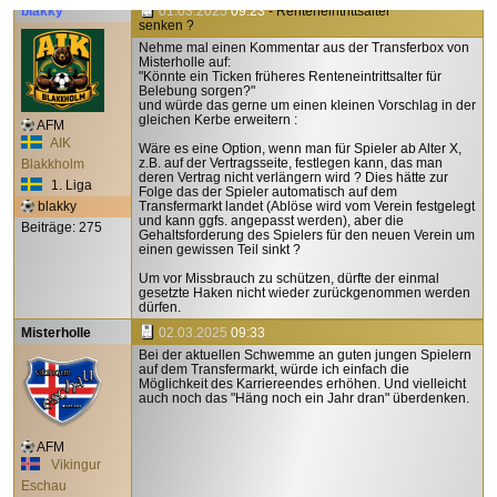
blakky
01.03.2025
09:23
- Renteneintrittsalter
senken ?
Nehme mal einen Kommentar aus der Transferbox von
Misterholle auf:
"Könnte ein Ticken früheres Renteneintrittsalter für
Belebung sorgen?"
und würde das gerne um einen kleinen Vorschlag in der
gleichen Kerbe erweitern :
AFM
AIK
Wäre es eine Option, wenn man für Spieler ab Alter X,
z.B. auf der Vertragsseite, festlegen kann, das man
Blakkholm
deren Vertrag nicht verlängern wird ? Dies hätte zur
1. Liga
Folge das der Spieler automatisch auf dem
blakky
Transfermarkt landet (Ablöse wird vom Verein festgelegt
und kann ggfs. angepasst werden), aber die
Beiträge: 275
Gehaltsforderung des Spielers für den neuen Verein um
einen gewissen Teil sinkt ?
Um vor Missbrauch zu schützen, dürfte der einmal
gesetzte Haken nicht wieder zurückgenommen werden
dürfen.
Misterholle
02.03.2025
09:33
Bei der aktuellen Schwemme an guten jungen Spielern
auf dem Transfermarkt, würde ich einfach die
Möglichkeit des Karriereendes erhöhen. Und vielleicht
auch noch das "Häng noch ein Jahr dran" überdenken.
AFM
Vikingur
Eschau