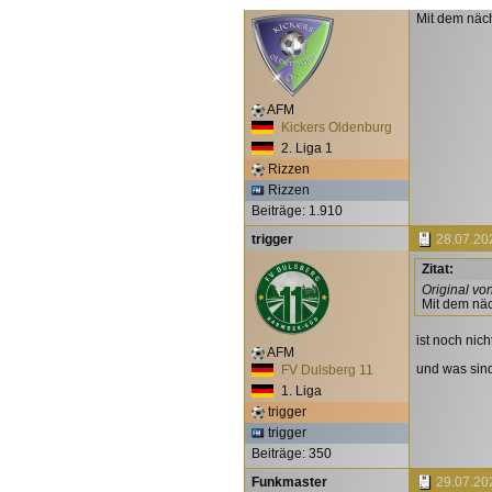
Mit dem näc
AFM
Kickers Oldenburg
2. Liga 1
Rizzen
Rizzen
Beiträge: 1.910
trigger
28.07.20
Zitat:
Original vo
Mit dem nä
ist noch nich
AFM
und was sin
FV Dulsberg 11
1. Liga
trigger
trigger
Beiträge: 350
Funkmaster
29.07.20