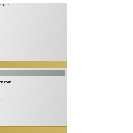
haften.
chaften.
)