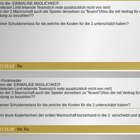
enn die -EINMALIGE MöGLICHKEIT-
dete/am Limit lebende Teams(ich rede ausdrücklich nicht von mir!)
 der 2.Mannschaft auch die Spieler derselben zu "feuern"(Also die mit Vertrag fü
dung zu bezahlen??
einer Schuldenerlass für die,welche die Kosten für die 2.unterschätzt haben?
25
21:12
- Re:
n Funkmaster
enn die -EINMALIGE MöGLICHKEIT-
ldete/am Limit lebende Teams(ich rede ausdrücklich nicht von mir!)
n der 2.Mannschaft auch die Spieler derselben zu "feuern"(Also die mit Vertrag f
dung zu bezahlen??
leiner Schuldenerlass für die,welche die Kosten für die 2.unterschätzt haben?
n teure Kaderleichen der ersten Mannschaft kurzerhand in die 2. verschiebt und da
25
21:28
- Re: Re: