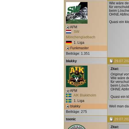
Wie wäre d
für verschul
beim Löschen
OHNE Abfin
Quasi ein kl
AFM
SW
Mönchengladbach
1. Liga
Funkmaster
Beiträge: 1.351
blakky
29.07.20
Zitat:
Original vo
Wie wäre d
für verschu
beim Lösche
OHNE Abfin
AFM
AIK Blakkholm
Quasi ein k
1. Liga
blakky
Weil man dan
Beiträge: 275
toonic
29.07.20
Zitat: