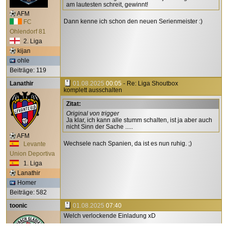
am lautesten schreit, gewinnt!
AFM
Dann kenne ich schon den neuen Serienmeister :)
FC
Ohlendorf 81
2. Liga
kijan
ohle
Beiträge: 119
Lanathir
01.08.2025
00:05
- Re: Liga Shoutbox
komplett ausschalten
Zitat:
Original von trigger
Ja klar, ich kann alle stumm schalten, ist ja aber auch
nicht Sinn der Sache .....
AFM
Wechsele nach Spanien, da ist es nun ruhig. ;)
Levante
Union Deportiva
1. Liga
Lanathir
Homer
Beiträge: 582
toonic
01.08.2025
07:40
Welch verlockende Einladung xD