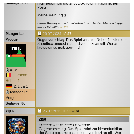
Beiträge: 350
nicht jeden Tag die Shoutbox fluten mit dämlichen
Posts.
Meine Meinung ;)
Dieser Beitrag wurde 1 mal editiert, zum letzten Mal von trigger
am
25.07.2025
20:20
.
Manger Le
26.07.2025
15:57
Vrogue
Gegenvorschlag: Das Spiel wird zur Nebenfunktion der
Shoutbox umgestaltet und von jetzt an gilt: Wer am
lautesten schreit, gewinnt!
AFM
Torpedo
Hoheluft
2. Liga 1
Manger Le
Vrogue
Beiträge: 80
kijan
26.07.2025
18:53
- Re:
Zitat:
Original von Manger Le Vrogue
Gegenvorschlag: Das Spiel wird zur Nebenfunktion
der Shoutbox umgestaltet und von jetzt an gilt: Wer