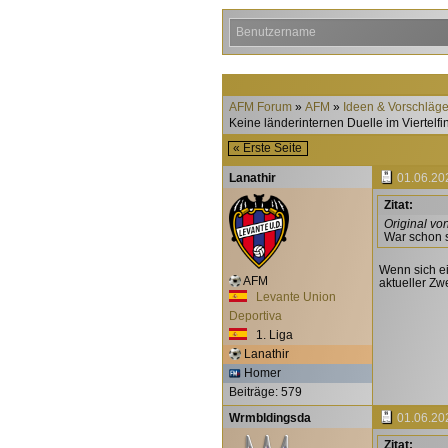
AFM Forum
AFM
Ideen & Vorschläg
Keine länderinternen Duelle im Viertelf
« Erste Seite
Lanathir
01.06.20
Zitat:
Original vo
War schon s
Wenn sich ein
AFM
aktueller Zwe
Levante Union
Deportiva
1. Liga
Lanathir
Homer
Beiträge: 579
Wrmbldingsda
01.06.20
Zitat: