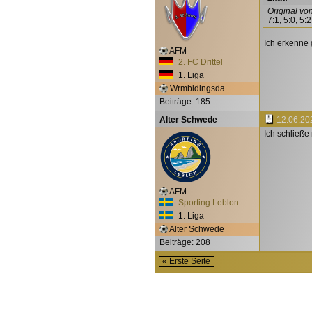
Original vo
7:1, 5:0, 5
Ich erkenne 
AFM
2. FC Drittel
1. Liga
Wrmbldingsda
Beiträge: 185
Alter Schwede
12.06.20
Ich schließe
AFM
Sporting Leblon
1. Liga
Alter Schwede
Beiträge: 208
« Erste Seite