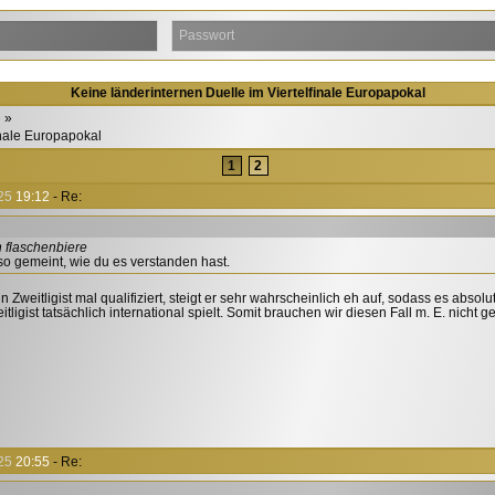
Keine länderinternen Duelle im Viertelfinale Europapokal
e
inale Europapokal
1
2
25
19:12
- Re:
n flaschenbiere
o gemeint, wie du es verstanden hast.
 Zweitligist mal qualifiziert, steigt er sehr wahrscheinlich eh auf, sodass es absolu
itligist tatsächlich international spielt. Somit brauchen wir diesen Fall m. E. nicht 
25
20:55
- Re: