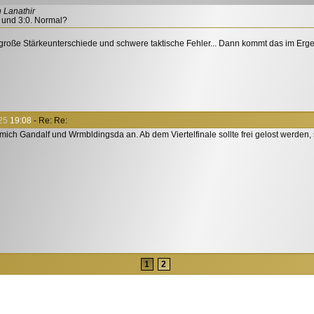
n Lanathir
:2 und 3:0. Normal?
große Stärkeunterschiede und schwere taktische Fehler... Dann kommt das im Erge
25
19:08
- Re: Re:
 mich Gandalf und Wrmbldingsda an. Ab dem Viertelfinale sollte frei gelost werden,
1
2