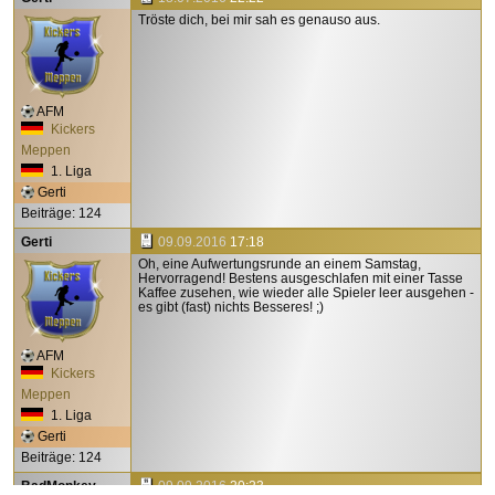
Tröste dich, bei mir sah es genauso aus.
AFM
Kickers
Meppen
1. Liga
Gerti
Beiträge: 124
Gerti
09.09.2016
17:18
Oh, eine Aufwertungsrunde an einem Samstag,
Hervorragend! Bestens ausgeschlafen mit einer Tasse
Kaffee zusehen, wie wieder alle Spieler leer ausgehen -
es gibt (fast) nichts Besseres! ;)
AFM
Kickers
Meppen
1. Liga
Gerti
Beiträge: 124
BadMonkey
09.09.2016
20:23