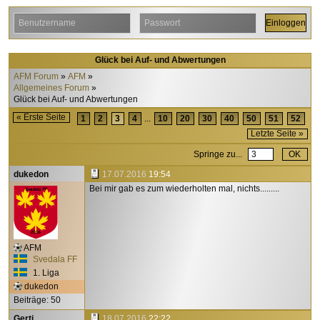
Glück bei Auf- und Abwertungen
AFM Forum
AFM
Allgemeines Forum
Glück bei Auf- und Abwertungen
« Erste Seite
1
2
3
4
...
10
20
30
40
50
51
52
Letzte Seite »
Springe zu...
dukedon
17.07.2016
19:54
Bei mir gab es zum wiederholten mal, nichts.........
AFM
Svedala FF
1. Liga
dukedon
Beiträge: 50
Gerti
18.07.2016
22:22