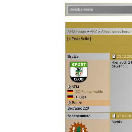
AFM Forum
AFM
Allgemeines Foru
« Erste Seite
Bratze
23.12.20
Hier auch 2 
geweht). :)
AFM
SC Fürstenwalde
1. Liga
Bratze
Beiträge: 220
flaschenbiere
07.03.20
Nichts