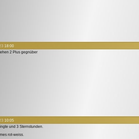
23
18:00
tehen 2 Plus gegnüber
23
10:05
ingte und 3 Sternstunden.
es rot-weiss.