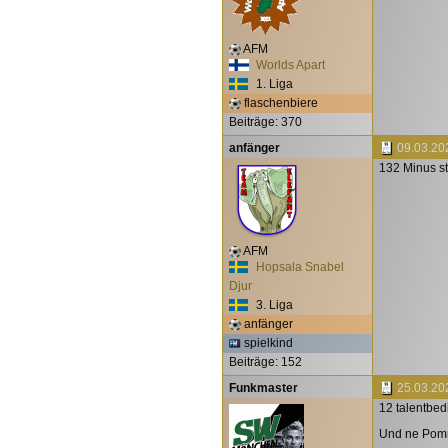
AFM
Worlds Apart
1. Liga
flaschenbiere
Beiträge: 370
anfänger
09.03.20
132 Minus s
AFM
Hopsala Snabel
Djur
3. Liga
anfänger
spielkind
Beiträge: 152
Funkmaster
25.03.20
12 talentbed
Und ne Pomm