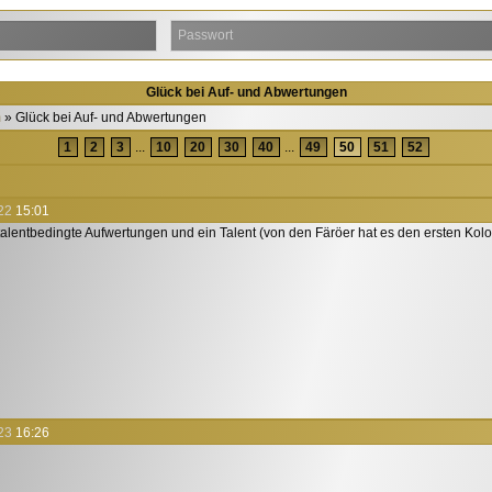
Glück bei Auf- und Abwertungen
m
Glück bei Auf- und Abwertungen
1
2
3
...
10
20
30
40
...
49
50
51
52
22
15:01
talentbedingte Aufwertungen und ein Talent (von den Färöer hat es den ersten Kol
23
16:26