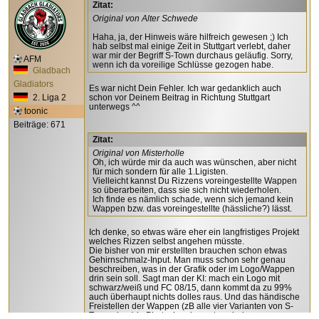
Zitat:
Original von Alter Schwede
Haha, ja, der Hinweis wäre hilfreich gewesen ;) Ich
hab selbst mal einige Zeit in Stuttgart verlebt, daher
war mir der Begriff S-Town durchaus geläufig. Sorry,
AFM
wenn ich da voreilige Schlüsse gezogen habe.
Gladbach
Gladiators
Es war nicht Dein Fehler. Ich war gedanklich auch
2. Liga 2
schon vor Deinem Beitrag in Richtung Stuttgart
unterwegs ^^
toonic
Beiträge: 671
Zitat:
Original von Misterholle
Oh, ich würde mir da auch was wünschen, aber nicht
für mich sondern für alle 1.Ligisten.
Vielleicht kannst Du Rizzens voreingestellte Wappen
so überarbeiten, dass sie sich nicht wiederholen.
Ich finde es nämlich schade, wenn sich jemand kein
Wappen bzw. das voreingestellte (hässliche?) lässt.
Ich denke, so etwas wäre eher ein langfristiges Projekt
welches Rizzen selbst angehen müsste.
Die bisher von mir erstellten brauchen schon etwas
Gehirnschmalz-Input. Man muss schon sehr genau
beschreiben, was in der Grafik oder im Logo/Wappen
drin sein soll. Sagt man der KI: mach ein Logo mit
schwarz/weiß und FC 08/15, dann kommt da zu 99%
auch überhaupt nichts dolles raus. Und das händische
Freistellen der Wappen (zB alle vier Varianten von S-
Town oben) in Photoshop kommt noch dazu...