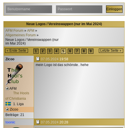
Neue Logos / Vereinswappen (nur im Mai 2024)
AFM Forum
AFM
Allgemeines Forum
Neue Logos / Vereinswappen (nur
im Mai 2024)
« Erste Seite
Letzte Seite »
1
2
3
4
5
6
7
8
9
Zicoo
07.05.2024
19:58
mein Logo ist das schönste.. hehe
AFM
The Hools
of Christiania
1. Liga
Zicoo
Beiträge: 21
toonic
07.05.2024
20:28