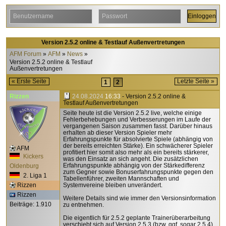
Version 2.5.2 online & Testlauf Außenvertretungen
AFM Forum
AFM
News
Version 2.5.2 online & Testlauf
Außenvertretungen
« Erste Seite
Letzte Seite »
1
2
Rizzen
24.08.2024
16:33
- Version 2.5.2 online &
Testlauf Außenvertretungen
Seite heute ist die Version 2.5.2 live, welche einige
Fehlerbehebungen und Verbesserungen im Laufe der
vergangenen Saison zusammen fasst. Darüber hinaus
erhalten ab dieser Version Spieler mehr
Erfahrungspunkte für absolvierte Spiele (abhängig von
der bereits erreichten Stärke). Ein schwächerer Spieler
AFM
profitiert hier somit also mehr als ein bereits stärkerer,
Kickers
was den Einsatz an sich angeht. Die zusätzlichen
Erfahrungspunkte abhängig von der Stärkedifferenz
Oldenburg
zum Gegner sowie Bonuserfahrungspunkte gegen den
2. Liga 1
Tabellenführer, zweiten Mannschaften und
Rizzen
Systemvereine bleiben unverändert.
Rizzen
Weitere Details sind wie immer den Versionsinformation
Beiträge: 1.910
zu entnehmen.
Die eigentlich für 2.5.2 geplante Trainerüberarbeitung
verschiebt sich auf Version 2.5.3 (bzw. ggf. sogar 2.5.4),