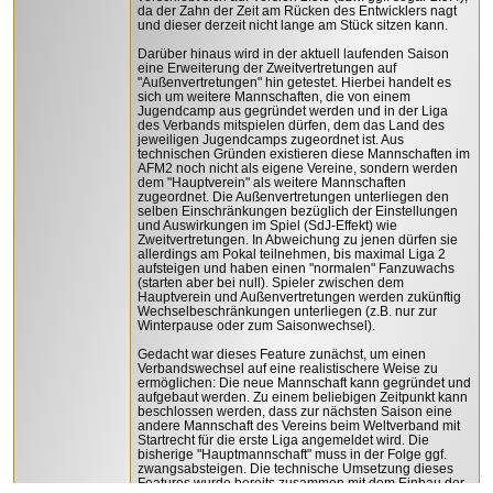
da der Zahn der Zeit am Rücken des Entwicklers nagt
und dieser derzeit nicht lange am Stück sitzen kann.
Darüber hinaus wird in der aktuell laufenden Saison
eine Erweiterung der Zweitvertretungen auf
"Außenvertretungen" hin getestet. Hierbei handelt es
sich um weitere Mannschaften, die von einem
Jugendcamp aus gegründet werden und in der Liga
des Verbands mitspielen dürfen, dem das Land des
jeweiligen Jugendcamps zugeordnet ist. Aus
technischen Gründen existieren diese Mannschaften im
AFM2 noch nicht als eigene Vereine, sondern werden
dem "Hauptverein" als weitere Mannschaften
zugeordnet. Die Außenvertretungen unterliegen den
selben Einschränkungen bezüglich der Einstellungen
und Auswirkungen im Spiel (SdJ-Effekt) wie
Zweitvertretungen. In Abweichung zu jenen dürfen sie
allerdings am Pokal teilnehmen, bis maximal Liga 2
aufsteigen und haben einen "normalen" Fanzuwachs
(starten aber bei null). Spieler zwischen dem
Hauptverein und Außenvertretungen werden zukünftig
Wechselbeschränkungen unterliegen (z.B. nur zur
Winterpause oder zum Saisonwechsel).
Gedacht war dieses Feature zunächst, um einen
Verbandswechsel auf eine realistischere Weise zu
ermöglichen: Die neue Mannschaft kann gegründet und
aufgebaut werden. Zu einem beliebigen Zeitpunkt kann
beschlossen werden, dass zur nächsten Saison eine
andere Mannschaft des Vereins beim Weltverband mit
Startrecht für die erste Liga angemeldet wird. Die
bisherige "Hauptmannschaft" muss in der Folge ggf.
zwangsabsteigen. Die technische Umsetzung dieses
Features wurde bereits zusammen mit dem Einbau der