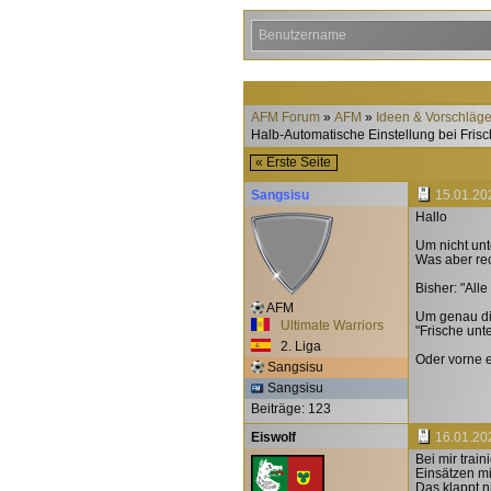
AFM Forum
AFM
Ideen & Vorschläg
Halb-Automatische Einstellung bei Frisc
« Erste Seite
Sangsisu
15.01.20
Hallo
Um nicht unt
Was aber rec
Bisher: "All
AFM
Um genau di
Ultimate Warriors
"Frische unt
2. Liga
Oder vorne 
Sangsisu
Sangsisu
Beiträge: 123
Eiswolf
16.01.20
Bei mir trai
Einsätzen mi
Das klappt n