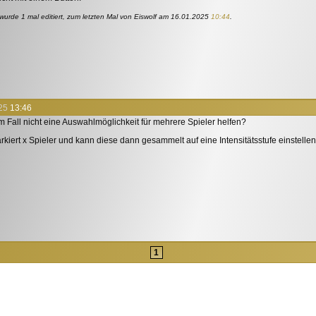
 wurde 1 mal editiert, zum letzten Mal von Eiswolf am
16.01.2025
10:44
.
25
13:46
 Fall nicht eine Auswahlmöglichkeit für mehrere Spieler helfen?
kiert x Spieler und kann diese dann gesammelt auf eine Intensitätsstufe einstellen
1