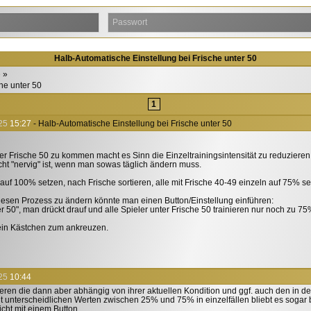
Halb-Automatische Einstellung bei Frische unter 50
e
he unter 50
1
25
15:27
- Halb-Automatische Einstellung bei Frische unter 50
er Frische 50 zu kommen macht es Sinn die Einzeltrainingsintensität zu reduzieren
ht "nervig" ist, wenn man sowas täglich ändern muss.
e auf 100% setzen, nach Frische sortieren, alle mit Frische 40-49 einzeln auf 75% se
esen Prozess zu ändern könnte man einen Button/Einstellung einführen:
er 50", man drückt drauf und alle Spieler unter Frische 50 trainieren nur noch zu 75
ein Kästchen zum ankreuzen.
25
10:44
nieren die dann aber abhängig von ihrer aktuellen Kondition und ggf. auch den in 
t unterscheidlichen Werten zwischen 25% und 75% in einzelfällen bliebt es sogar
icht mit einem Button.