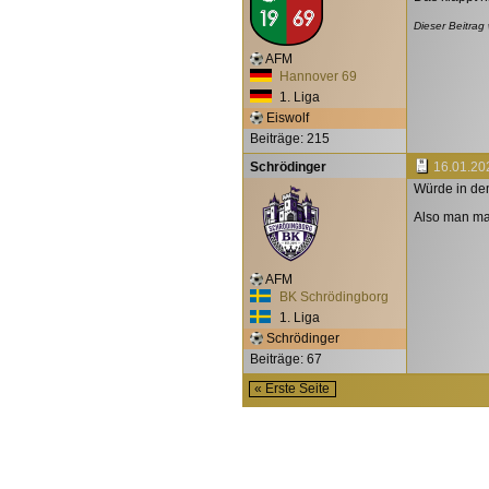
Dieser Beitrag
AFM
Hannover 69
1. Liga
Eiswolf
Beiträge: 215
Schrödinger
16.01.20
Würde in dem
Also man mar
AFM
BK Schrödingborg
1. Liga
Schrödinger
Beiträge: 67
« Erste Seite