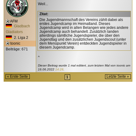
Weil...
Zitat:
Die Jugendmannschaft des Vereins zählt dabei als
AFM
erstes Jugendcamp im Heimatland. Dieses
Gladbach
Jugendcamp wird in allen Belangen wie jedes andere
Jugendcamp auch behandelt. Zusätzlich landen
Gladiators
allerdings sämtliche Jugendspieler, die über den
2. Liga 2
Jugendtag und den zusätzlichen Jugendscout (unter
toonic
dem Menüpunkt Verein) entdeckten Jugendspieler in
diesem Jugendcamp.
Beiträge: 671
^
Dieser Beitrag wurde 1 mal editiert, zum letzten Mal von toonic am
16.06.2022
14:28
.
« Erste Seite
Letzte Seite »
1