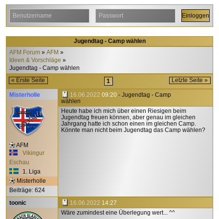
Jugendtag - Camp wählen
AFM Forum
AFM
Ideen & Vorschläge
Jugendtag - Camp wählen
« Erste Seite
Letzte Seite »
1
Misterholle
16.06.2022
09:20
- Jugendtag - Camp
wählen
Heute habe ich mich über einen Riesigen beim
Jugendtag freuen können, aber genau im gleichen
Jahrgang hatte ich schon einen im gleichen Camp.
Könnte man nicht beim Jugendtag das Camp wählen?
AFM
Vikingur
Eschau
1. Liga
Misterholle
Beiträge: 624
toonic
16.06.2022
14:27
Wäre zumindest eine Überlegung wert... ^^