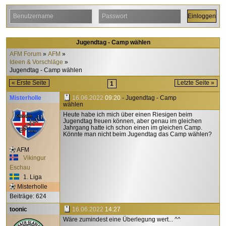
Jugendtag - Camp wählen
AFM Forum
AFM
Ideen & Vorschläge
Jugendtag - Camp wählen
« Erste Seite
Letzte Seite »
1
Misterholle
16.06.2022
09:20
- Jugendtag - Camp
wählen
Heute habe ich mich über einen Riesigen beim
Jugendtag freuen können, aber genau im gleichen
Jahrgang hatte ich schon einen im gleichen Camp.
Könnte man nicht beim Jugendtag das Camp wählen?
AFM
Vikingur
Eschau
1. Liga
Misterholle
Beiträge: 624
toonic
16.06.2022
14:27
Wäre zumindest eine Überlegung wert... ^^