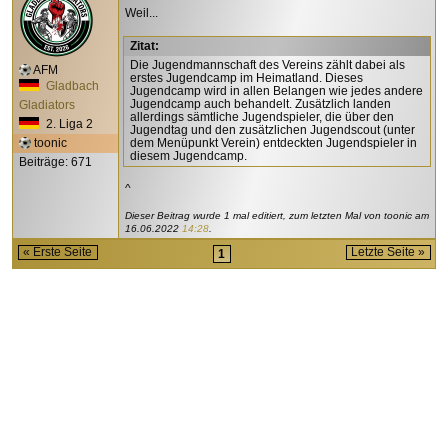
Weil...
Zitat:
Die Jugendmannschaft des Vereins zählt dabei als
AFM
erstes Jugendcamp im Heimatland. Dieses
Gladbach
Jugendcamp wird in allen Belangen wie jedes andere
Jugendcamp auch behandelt. Zusätzlich landen
Gladiators
allerdings sämtliche Jugendspieler, die über den
2. Liga 2
Jugendtag und den zusätzlichen Jugendscout (unter
toonic
dem Menüpunkt Verein) entdeckten Jugendspieler in
diesem Jugendcamp.
Beiträge: 671
^
Dieser Beitrag wurde 1 mal editiert, zum letzten Mal von toonic am
16.06.2022
14:28
.
« Erste Seite
Letzte Seite »
1