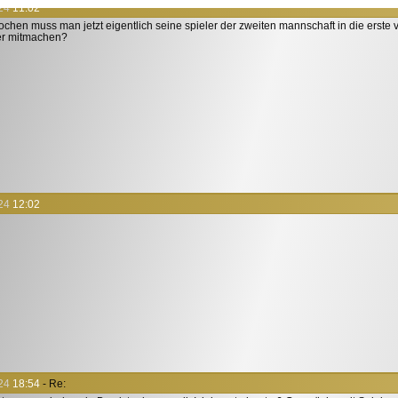
24
11:02
wochen muss man jetzt eigentlich seine spieler der zweiten mannschaft in die erste
ger mitmachen?
24
12:02
24
18:54
- Re: