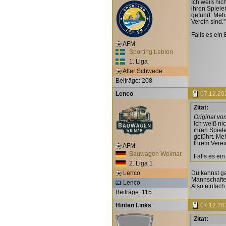
Ich weiß nic
ihren Spiele
geführt. Meh
Verein sind."
Falls es ein 
AFM
Sporting Leblon
1. Liga
Alter Schwede
Beiträge: 208
Lenco
07.12.20
Zitat:
Original vo
Ich weiß ni
ihren Spiel
geführt. Me
Ihrem Verei
AFM
Bauwagen Weimar
Falls es ei
2. Liga 1
Lenco
Du kannst g
Mannschafte
Lenco
Also einfach
Beiträge: 115
Hinten Links
07.12.20
Zitat: