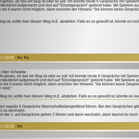
ht genau, ob das ein Bug ist oder so soll: Ich konnte heute 6 Gespräche mit Spielern
rsteckbrief aufgemacht und dort auf "Einzelgespräch" geklickt habe. Mit Spielern a
r als 6 waren nicht möglich, dann erschien der Hinweis "Sie können keine Gespräche
Bug ist, sollte man diesen Weg m.E. abstellen. Falls es so gewollt ist, könnte es no
24
19:03
- Re: Re:
n Alter Schwede
cht genau, ob das ein Bug ist oder so soll: Ich konnte heute 6 Gespräche mit Spieler
ersteckbrief aufgemacht und dort auf "Einzelgespräch" geklickt habe. Mit Spielern 
hr als 6 waren nicht möglich, dann erschien der Hinweis "Sie können keine Gespräch
n sind."
n Bug ist, sollte man diesen Weg m.E. abstellen. Falls es so gewollt ist, könnte es n
anz regulär 6 Gespräche Mannschaftsübergreifend führen. Bei den Gesprächen gib
n zu wechseln.
 in der 1. auf Gespräche gehen 2 führen und dann wechseln, dann kannst du noch 4 
24
20:10
- Re: