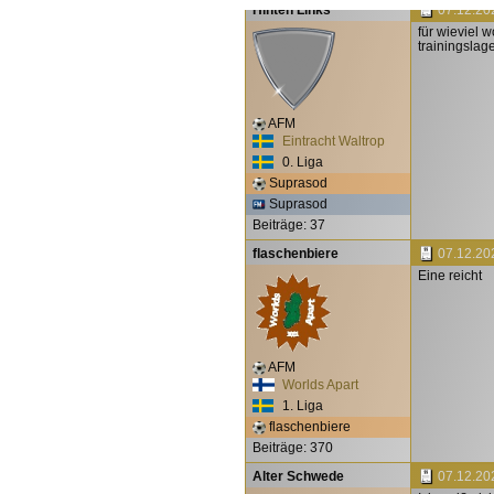
Hinten Links
07.12.20
für wieviel 
trainingsla
AFM
Eintracht Waltrop
0. Liga
Suprasod
Suprasod
Beiträge: 37
flaschenbiere
07.12.20
Eine reicht
AFM
Worlds Apart
1. Liga
flaschenbiere
Beiträge: 370
Alter Schwede
07.12.20