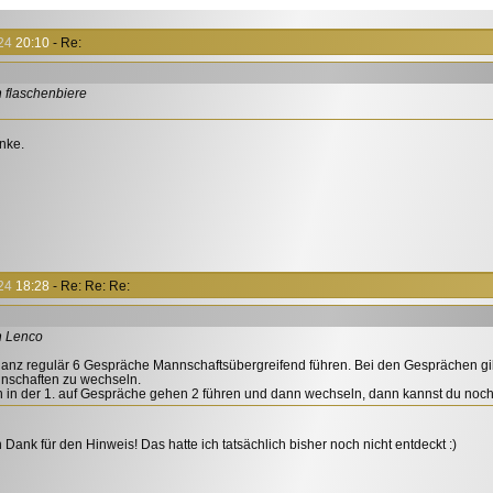
 in der 1. auf Gespräche gehen 2 führen und dann wechseln, dann kannst du noch 4 
24
20:10
- Re:
n flaschenbiere
anke.
24
18:28
- Re: Re: Re:
n Lenco
anz regulär 6 Gespräche Mannschaftsübergreifend führen. Bei den Gesprächen gi
nschaften zu wechseln.
h in der 1. auf Gespräche gehen 2 führen und dann wechseln, dann kannst du noch 4
 Dank für den Hinweis! Das hatte ich tatsächlich bisher noch nicht entdeckt :)