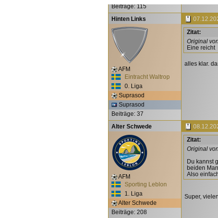
Also einfach
Beiträge: 115
Hinten Links
07.12.20
Zitat:
Original vo
Eine reicht
alles klar. d
AFM
Eintracht Waltrop
0. Liga
Suprasod
Suprasod
Beiträge: 37
Alter Schwede
08.12.20
Zitat:
Original vo
Du kannst g
beiden Man
Also einfac
AFM
Sporting Leblon
1. Liga
Super, vielen
Alter Schwede
Beiträge: 208