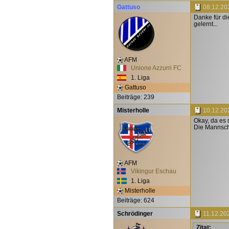
Gattuso
08.12.20
Danke für di
gelernt...
AFM
Unione Azzurri FC
1. Liga
Gattuso
Beiträge: 239
Misterholle
10.12.20
Okay, da es m
Die Mannscha
AFM
Vikingur Eschau
1. Liga
Misterholle
Beiträge: 624
Schrödinger
11.12.20
Zitat: