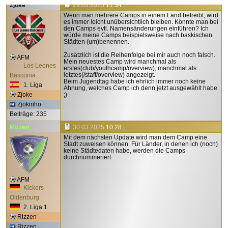
Zjoke
29.03.2025
11:34
Wenn man mehrere Camps in einem Land betreibt, wird
es immer leicht unübersichtlich bleiben. Könnte man bei
den Camps evtl. Namensänderungen einführen? Ich
würde meine Camps beispielsweise nach baskischen
Städten (um)benennen.
Zusätzlich ist die Reihenfolge bei mir auch noch falsch.
AFM
Mein neuestes Camp wird manchmal als
Los Leones
erstes(club/youthcamp/overview), manchmal als
letztes(/staff/overview) angezeigt.
Basconia
Beim Jugendtag habe ich ehrlich immer noch keine
1. Liga
Ahnung, welches Camp ich denn jetzt ausgewählt habe
Zjoke
;)
Zjokinho
Beiträge: 235
Rizzen
30.03.2025
10:28
Mit dem nächsten Update wird man dem Camp eine
Stadt zuweisen können. Für Länder, in denen ich (noch)
keine Städtedaten habe, werden die Camps
durchnummeriert.
AFM
Kickers
Oldenburg
2. Liga 1
Rizzen
Rizzen