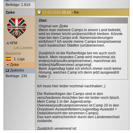
Beiträge: 1.910
Zjoke
17.03.2026
20:10
- Re:
Zitat:
Original von Zjoke
Wenn man mehrere Camps in einem Land betreibt,
wird es immer leicht unübersichtlich bleiben. Könnte
man bei den Camps evtl. Namensänderungen
einführen? Ich würde meine Camps beispielsweise
AFM
nach baskischen Städten (um)benennen.
Los Leones
Zusätzlich ist die Reihenfolge bei mir auch noch
Basconia
falsch. Mein neuestes Camp wird manchmal als
1. Liga
erstes(club/youthcamp/overview), manchmal als
Zjoke
letztes(/staff/overview) angezeigt.
Beim Jugendtag habe ich ehrlich immer noch keine
Zjokinho
Ahnung, welches Camp ich denn jetzt ausgewählt
Beiträge: 235
habe ;)
Ich muss hier leider nochmal nachhaken ;)
Die Reihenfolgen der Camps sind in den
verschiedenen Ansichten bei mir leider noch falsch.
Mein Camp 1 in der Jugendcamp-
Overview(youthcamp/overview) ist Camp 20 in den
Dropdown-Auswahlfeldern(Jugendtag-Auswahl +
Detailübersicht der einzelnen Camps).
Das kam wahrscheinlich durch den Länderwechsel
zustande.
Zusätzlich verwirrend ist:
Bei der Auswahl des Jugendtags heisst jedes Camp