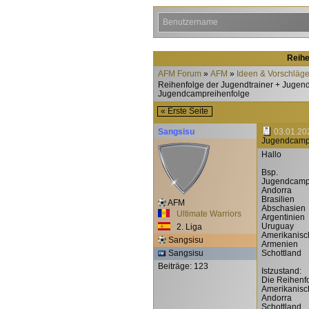
Reihe
AFM Forum
AFM
Ideen & Vorschläg
Reihenfolge der Jugendtrainer + Jugen
Jugendcampreihenfolge
« Erste Seite
Sangsisu
03.01.20
Jugendcamp
Hallo
Bsp.
Jugendcamps
Andorra
Brasilien
AFM
Abschasien
Ultimate Warriors
Argentinien
Uruguay
2. Liga
Amerikanisc
Sangsisu
Armenien
Sangsisu
Schottland
Beiträge: 123
Istzustand:
Die Reihenfo
Amerikanisc
Andorra
Schottland