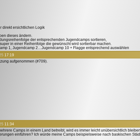
r direkt ersichtlichen Logik
ben dieses ändern.
ndungsreihenfolge der entsprechenden Jugendcamps sortieren,
e super in einer Reihenfolge die gewünscht wird sortierbar machen.
camp 1, Jugendcamp 2....Jugendcamp 10 + Flagge entsprechend auswählen
25
17:19
etzung aufgenommen (#709).
25
11:34
rere Camps in einem Land betreibt, wird es immer leicht unübersichtlich bleibe
ungen einführen? Ich würde meine Camps beispielsweise nach baskischen Stä