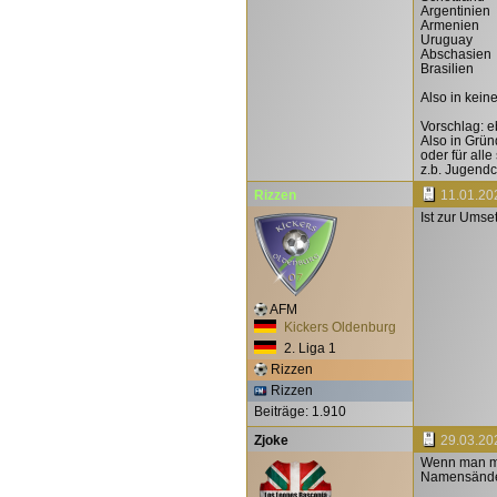
Argentinien
Armenien
Uruguay
Abschasien
Brasilien
Also in keine
Vorschlag: e
Also in Grü
oder für all
z.b. Jugend
Rizzen
11.01.20
Ist zur Ums
AFM
Kickers Oldenburg
2. Liga 1
Rizzen
Rizzen
Beiträge: 1.910
Zjoke
29.03.20
Wenn man meh
Namensänder