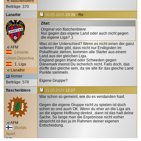
flaschenbiere
Beiträge: 370
Lanathir
30.05.2025
23:39
- Re:
Zitat:
Original von flaschenbiere
Nur gegen das eigene Land oder auch nicht gegen
die eigene Liga? ;)
Was ist der Unterschied? Wenn es nicht einen der ganz
AFM
seltenen Fälle gibt, dass nicht nur Erstligisten im
Pokalfinale stehen, kommen alle Starter aus einem
Levante
Land aus der gleichen Liga.
Union Deportiva
England gegen Irland oder Schweden gegen
1. Liga
Dänemark meinst Du sicherlich nicht. Falls doch, das
dürfte das gleiche sein, da sie alle für das gleiche Land
Lanathir
Punkte sammeln.
Homer
Eigene Gruppe?
Beiträge: 578
flaschenbiere
31.05.2025
12:27
War schon so gemeint, wie du es verstanden hast.
Gegen die eigene Gruppe nicht zu spielen ist doch
schon so und auch OK. Wenn du eher an die Liga als
an die eigene Hoffnung denkst...dann ist das halt deine
Sache. So lange man die Ergebnisse nicht vorher
abspricht ist das ja im Rahmen deiner eigenen
AFM
Entscheidung.
Worlds
Apart
1. Liga