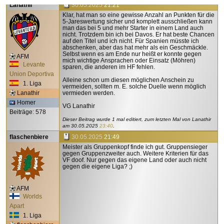
Lanathir
30.05.2025
21:21
Klar, hat man so eine gewisse Anzahl an Punkten für die
5-Jareswertung sicher und komplett ausschließen kann
man das bei 5 und mehr Starter in einem Land auch
nicht. Trotzdem bin ich bei Davos. Er hat beste Chancen
auf den Titel und ich nicht. Für Spanien müsste ich
abschenken, aber das hat mehr als ein Geschmäckle.
Selbst wenn es am Ende nur heißt er konnte gegen
AFM
mich wichtige Ansprachen oder Einsatz (Möhren)
Levante
sparen, die anderen im HF fehlen.
Union Deportiva
Alleine schon um diesen möglichen Anschein zu
1. Liga
vermeiden, sollten m. E. solche Duelle wenn möglich
Lanathir
vermieden werden.
Homer
VG Lanathir
Beiträge: 578
Dieser Beitrag wurde 1 mal editiert, zum letzten Mal von Lanathir
am
30.05.2025
23:40
.
flaschenbiere
30.05.2025
21:49
Meister als Gruppenkopf finde ich gut. Gruppensieger
gegen Gruppenzweiter auch. Weitere Kriterien für das
VF doof. Nur gegen das eigene Land oder auch nicht
gegen die eigene Liga? ;)
AFM
Worlds
Apart
1. Liga