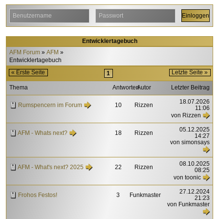
Entwicklertagebuch
AFM Forum
AFM
Entwicklertagebuch
« Erste Seite
Letzte Seite »
1
Thema
Antworten
Autor
Letzter Beitrag
18.07.2026
Rumspencern im Forum
10
Rizzen
11:06
von Rizzen
05.12.2025
AFM - Whats next?
18
Rizzen
14:27
von simonsays
08.10.2025
AFM - What's next? 2025
22
Rizzen
08:25
von toonic
27.12.2024
Frohos Festos!
3
Funkmaster
21:23
von Funkmaster