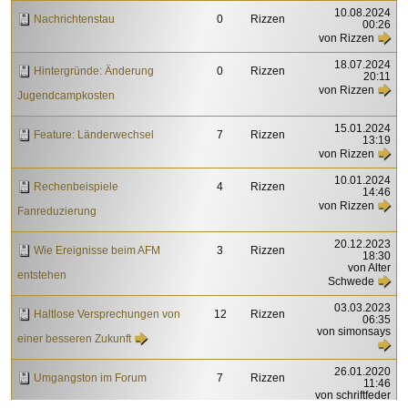
10.08.2024
Nachrichtenstau
0
Rizzen
00:26
von Rizzen
18.07.2024
Hintergründe: Änderung
0
Rizzen
20:11
von Rizzen
Jugendcampkosten
15.01.2024
Feature: Länderwechsel
7
Rizzen
13:19
von Rizzen
10.01.2024
Rechenbeispiele
4
Rizzen
14:46
von Rizzen
Fanreduzierung
20.12.2023
Wie Ereignisse beim AFM
3
Rizzen
18:30
von Alter
entstehen
Schwede
03.03.2023
Haltlose Versprechungen von
12
Rizzen
06:35
von simonsays
einer besseren Zukunft
26.01.2020
Umgangston im Forum
7
Rizzen
11:46
von schriftfeder